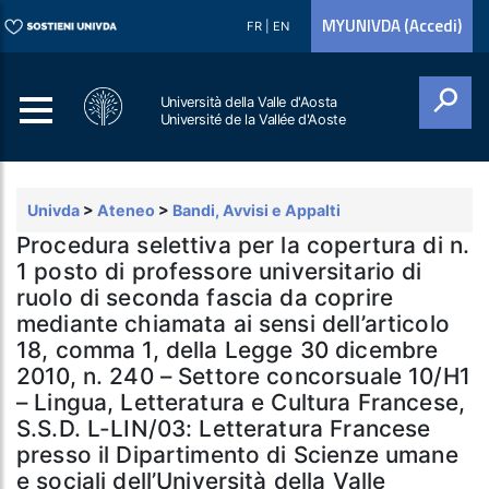
MYUNIVDA (Accedi)
FR
|
EN
Università della Valle d'Aosta
Université de la Vallée d'Aoste
Cerca
Univda
>
Ateneo
>
Bandi, Avvisi e Appalti
Procedura selettiva per la copertura di n.
1 posto di professore universitario di
ruolo di seconda fascia da coprire
mediante chiamata ai sensi dell’articolo
18, comma 1, della Legge 30 dicembre
2010, n. 240 – Settore concorsuale 10/H1
– Lingua, Letteratura e Cultura Francese,
S.S.D. L-LIN/03: Letteratura Francese
presso il Dipartimento di Scienze umane
e sociali dell’Università della Valle