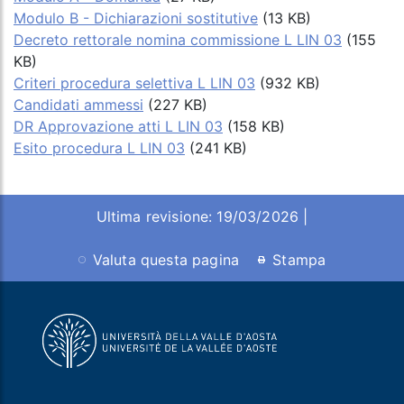
Modulo B - Dichiarazioni sostitutive
(13 KB)
Decreto rettorale nomina commissione L LIN 03
(155
KB)
Criteri procedura selettiva L LIN 03
(932 KB)
Candidati ammessi
(227 KB)
DR Approvazione atti L LIN 03
(158 KB)
Esito procedura L LIN 03
(241 KB)
Ultima revisione: 19/03/2026 |
Valuta questa pagina
Stampa