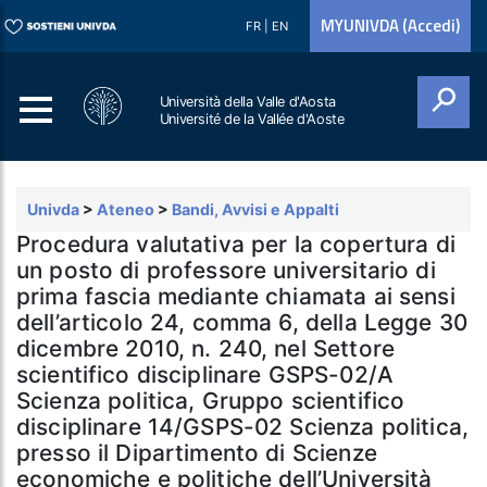
MYUNIVDA (Accedi)
FR
|
EN
Università della Valle d'Aosta
Université de la Vallée d'Aoste
Cerca
Univda
>
Ateneo
>
Bandi, Avvisi e Appalti
Procedura valutativa per la copertura di
un posto di professore universitario di
prima fascia mediante chiamata ai sensi
dell’articolo 24, comma 6, della Legge 30
dicembre 2010, n. 240, nel Settore
scientifico disciplinare GSPS-02/A
Scienza politica, Gruppo scientifico
disciplinare 14/GSPS-02 Scienza politica,
presso il Dipartimento di Scienze
economiche e politiche dell’Università