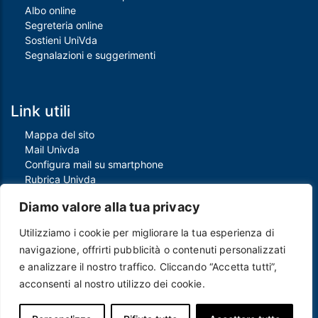
Albo online
Segreteria online
Sostieni UniVda
Segnalazioni e suggerimenti
Link utili
Mappa del sito
Mail Univda
Configura mail su smartphone
Rubrica Univda
Oggi all'Univda
Diamo valore alla tua privacy
Utilizziamo i cookie per migliorare la tua esperienza di
Piè di pagina
navigazione, offrirti pubblicità o contenuti personalizzati
Crediti
e analizzare il nostro traffico. Cliccando “Accetta tutti”,
Note legali
acconsenti al nostro utilizzo dei cookie.
Contatti
Privacy e Cookie policy