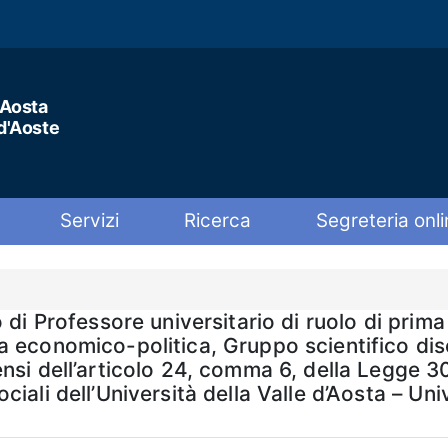
'Aosta
 d'Aoste
Servizi
Ricerca
Segreteria onli
di Professore universitario di ruolo di prima 
a economico-politica, Gruppo scientifico dis
nsi dell’articolo 24, comma 6, della Legge 30
ali dell’Università della Valle d’Aosta – Univ