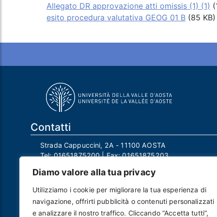
Allegato DR approvazione atti omissis (1) (1)
(
esito procedura valutativa GEOG 01 B
(85 KB)
Contatti
Strada Cappuccini, 2A - 11100 AOSTA
Tel:
01651875200
| Fax:
01651875203
Email:
info@univda.it
Diamo valore alla tua privacy
Mail Responsabile Protezione dei Dati:
rpd@univda.it
Utilizziamo i cookie per migliorare la tua esperienza di
Posta certificata:
protocollo@pec.univda.it
navigazione, offrirti pubblicità o contenuti personalizzati
P.IVA 01040890079 e C.F. 91041130070
e analizzare il nostro traffico. Cliccando “Accetta tutti”,
Codice Univoco Ufficio: UF2EU2