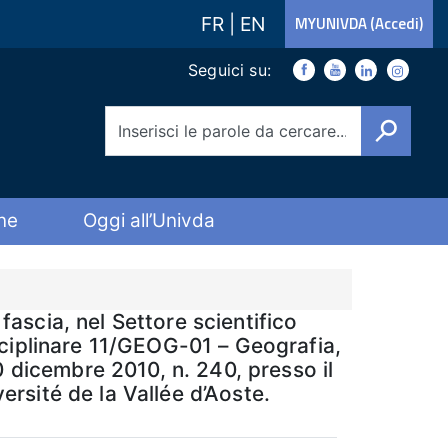
FR
|
EN
MYUNIVDA (Accedi)
Link social
Seguici su:
Facebook
Youtube
Youtube
Instagra
Cerca
ne
Oggi all’Univda
fascia, nel Settore scientifico
ciplinare 11/GEOG-01 – Geografia,
 dicembre 2010, n. 240, presso il
ersité de la Vallée d’Aoste.