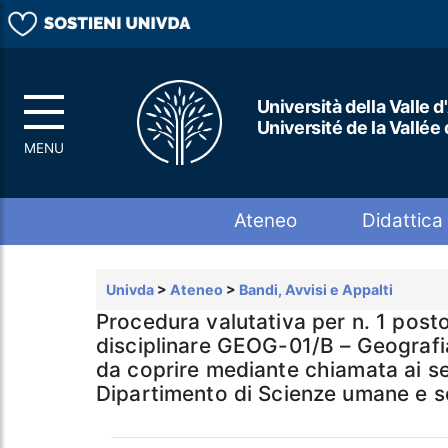
Università della Valle d
Université de la Vallée
Top menu
Ateneo
Didattica
Univda
>
Ateneo
>
Bandi, Avvisi e Appalti
Procedura valutativa per n. 1 posto 
disciplinare GEOG-01/B – Geografi
da coprire mediante chiamata ai se
Dipartimento di Scienze umane e soci