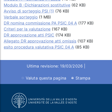
Modulo B -Dichiarazioni sostitutive
(62 KB)
Avviso di sorteggio PSI (1)
(76 KB)
Verbale sorteggio
(1 MB)
DR nomina commissione PA PSIC 04 A
(177 KB)
Criteri per la valutazione
(167 KB)
DR approvazione atti PSIC
(174 KB)
Allegato DR approvazione atti omissis
(107 KB)
esito procedura valutativa PSIC 04 A
(85 KB)
Ultima revisione: 19/03/2026 |
Valuta questa pagina
Stampa