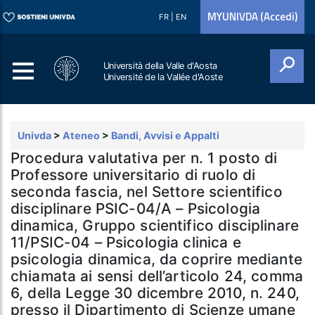
MYUNIVDA (Accedi)
FR
|
EN
Università della Valle d'Aosta
Université de la Vallée d'Aoste
Cerca
Univda
>
Ateneo
>
Bandi, Avvisi e Appalti
Procedura valutativa per n. 1 posto di
Professore universitario di ruolo di
seconda fascia, nel Settore scientifico
disciplinare PSIC-04/A – Psicologia
dinamica, Gruppo scientifico disciplinare
11/PSIC-04 – Psicologia clinica e
psicologia dinamica, da coprire mediante
chiamata ai sensi dell’articolo 24, comma
6, della Legge 30 dicembre 2010, n. 240,
presso il Dipartimento di Scienze umane