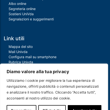
Albo online
Segreteria online
Sostieni UniVda
Segnalazioni e suggerimenti
Link utili
Mappa del sito
Mail Univda
Configura mail su smartphone
Rubrica Univda
Oggi all'Univda
Diamo valore alla tua privacy
Utilizziamo i cookie per migliorare la tua esperienza di
Piè di pagina
navigazione, offrirti pubblicità o contenuti personalizzati
Crediti
e analizzare il nostro traffico. Cliccando “Accetta tutti”,
Note legali
acconsenti al nostro utilizzo dei cookie.
Contatti
Privacy e Cookie policy