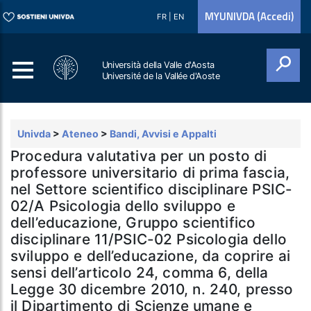
MYUNIVDA (Accedi)
FR
|
EN
Università della Valle d'Aosta
Université de la Vallée d'Aoste
Cerca
Univda
>
Ateneo
>
Bandi, Avvisi e Appalti
Procedura valutativa per un posto di
professore universitario di prima fascia,
nel Settore scientifico disciplinare PSIC-
02/A Psicologia dello sviluppo e
dell’educazione, Gruppo scientifico
disciplinare 11/PSIC-02 Psicologia dello
sviluppo e dell’educazione, da coprire ai
sensi dell’articolo 24, comma 6, della
Legge 30 dicembre 2010, n. 240, presso
il Dipartimento di Scienze umane e