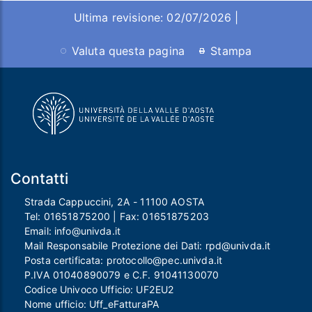
Ultima revisione: 02/07/2026 |
Valuta questa pagina
Stampa
Contatti
Strada Cappuccini, 2A - 11100 AOSTA
Tel:
01651875200
| Fax:
01651875203
Email:
info@univda.it
Mail Responsabile Protezione dei Dati:
rpd@univda.it
Posta certificata:
protocollo@pec.univda.it
P.IVA 01040890079 e C.F. 91041130070
Codice Univoco Ufficio: UF2EU2
Nome ufficio: Uff_eFatturaPA