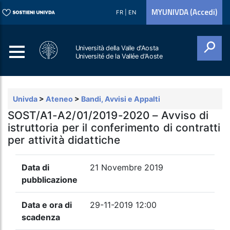
MYUNIVDA (Accedi)
FR
|
EN
Università della Valle d'Aosta
Université de la Vallée d'Aoste
Cerca
Univda
>
Ateneo
>
Bandi, Avvisi e Appalti
SOST/A1-A2/01/2019-2020 – Avviso di
istruttoria per il conferimento di contratti
per attività didattiche
Data di
21 Novembre 2019
pubblicazione
Data e ora di
29-11-2019 12:00
scadenza