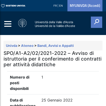
MYUNIVDA (Accedi)
FR
|
EN
Università della Valle d'Aosta
Université de la Vallée d'Aoste
Cerca
Univda
>
Ateneo
>
Bandi, Avvisi e Appalti
SPO/A1-A2/02/2021-2022 – Avviso di
istruttoria per il conferimento di contratti
per attività didattiche
Numero di
1
posti
disponibili
Data di
25 Gennaio 2022
pubblicazione