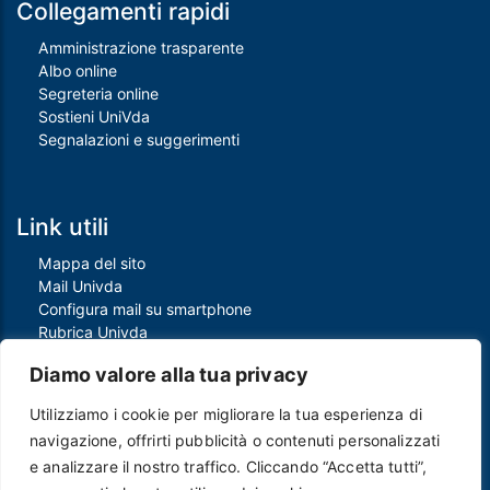
Collegamenti rapidi
Amministrazione trasparente
Albo online
Segreteria online
Sostieni UniVda
Segnalazioni e suggerimenti
Link utili
Mappa del sito
Mail Univda
Configura mail su smartphone
Rubrica Univda
Oggi all'Univda
Diamo valore alla tua privacy
Utilizziamo i cookie per migliorare la tua esperienza di
Piè di pagina
navigazione, offrirti pubblicità o contenuti personalizzati
Crediti
e analizzare il nostro traffico. Cliccando “Accetta tutti”,
Note legali