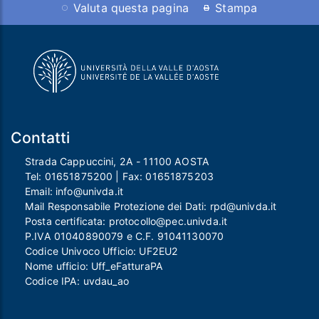
Valuta questa pagina
Stampa
Contatti
Strada Cappuccini, 2A - 11100 AOSTA
Tel:
01651875200
| Fax:
01651875203
Email:
info@univda.it
Mail Responsabile Protezione dei Dati:
rpd@univda.it
Posta certificata:
protocollo@pec.univda.it
P.IVA 01040890079 e C.F. 91041130070
Codice Univoco Ufficio: UF2EU2
Nome ufficio: Uff_eFatturaPA
Codice IPA: uvdau_ao