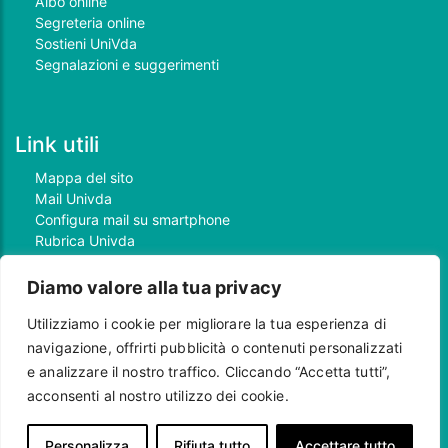
Albo online
Segreteria online
Sostieni UniVda
Segnalazioni e suggerimenti
Link utili
Mappa del sito
Mail Univda
Configura mail su smartphone
Rubrica Univda
Oggi all'Univda
Diamo valore alla tua privacy
Utilizziamo i cookie per migliorare la tua esperienza di
Piè di pagina
navigazione, offrirti pubblicità o contenuti personalizzati
Crediti
e analizzare il nostro traffico. Cliccando “Accetta tutti”,
Note legali
Contatti
acconsenti al nostro utilizzo dei cookie.
Privacy e Cookie policy
Protezione dei dati personali
Personalizza
Rifiuta tutto
Accettare tutto