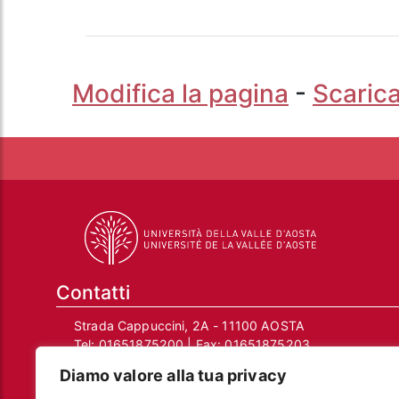
Modifica la pagina
-
Scarica
Contatti
Strada Cappuccini, 2A - 11100 AOSTA
Tel:
01651875200
| Fax:
01651875203
Email:
info@univda.it
Diamo valore alla tua privacy
Mail Responsabile Protezione dei Dati: