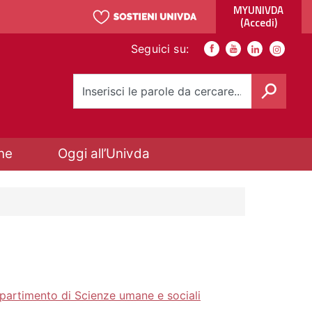
MYUNIVDA
(Accedi)
Link social
Seguici su:
Facebook
Youtube
Youtube
Instagra
Cerca
ne
Oggi all’Univda
partimento di Scienze umane e sociali