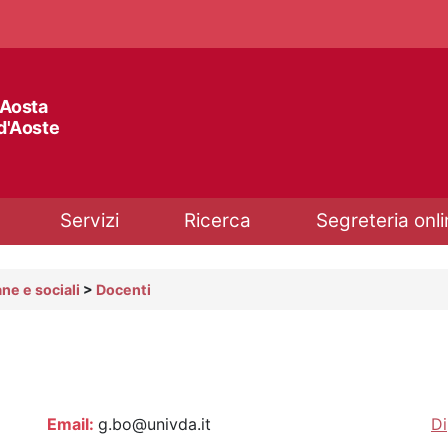
'Aosta
 d'Aoste
Servizi
Ricerca
Segreteria onli
ne e sociali
>
Docenti
Email:
g.bo@univda.it
Di