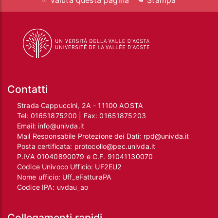
Valuta questa pagina
Stampa
Contatti
Strada Cappuccini, 2A - 11100 AOSTA
Tel:
01651875200
| Fax:
01651875203
Email:
info@univda.it
Mail Responsabile Protezione dei Dati:
rpd@univda.it
Posta certificata:
protocollo@pec.univda.it
P.IVA 01040890079 e C.F. 91041130070
Codice Univoco Ufficio: UF2EU2
Nome ufficio: Uff_eFatturaPA
Codice IPA: uvdau_ao
Collegamenti rapidi