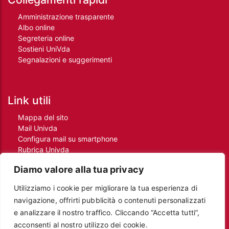
Amministrazione trasparente
Albo online
Segreteria online
Sostieni UniVda
Segnalazioni e suggerimenti
Link utili
Mappa del sito
Mail Univda
Configura mail su smartphone
Rubrica Univda
Oggi all'Univda
Diamo valore alla tua privacy
Utilizziamo i cookie per migliorare la tua esperienza di
Piè di pagina
navigazione, offrirti pubblicità o contenuti personalizzati
Crediti
e analizzare il nostro traffico. Cliccando “Accetta tutti”,
Note legali
acconsenti al nostro utilizzo dei cookie.
Contatti