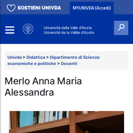
MYUNIVDA (Accedi)
Università della Valle d'Aosta
Université de la Vallée d'Aoste
Cerca
Univda
>
Didattica
>
Dipartimento di Scienze
economiche e politiche
>
Docenti
Merlo Anna Maria
Alessandra