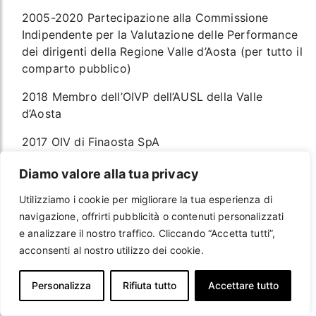
2005-2020 Partecipazione alla Commissione
Indipendente per la Valutazione delle Performance
dei dirigenti della Regione Valle d’Aosta (per tutto il
comparto pubblico)
2018 Membro dell’OIVP dell’AUSL della Valle
d’Aosta
2017 OIV di Finaosta SpA
2013 Membro del Consiglio di Amministrazione
Diamo valore alla tua privacy
dell’Istituto Musicale Pareggiato della Valle d’Aosta
Utilizziamo i cookie per migliorare la tua esperienza di
2007-2012 Partecipazione all’Associazione per la
navigazione, offrirti pubblicità o contenuti personalizzati
Filantropia in Valle d’Aosta
e analizzare il nostro traffico. Cliccando “Accetta tutti”,
acconsenti al nostro utilizzo dei cookie.
2007-2010 Partecipazione al Comitato di
Redazione di Entraide periodico del Centro
Personalizza
Rifiuta tutto
Accettare tutto
Servizio Volontariato della Regione Valle d’Aosta