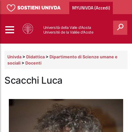
MYUNIVDA (Accedi)
Università della Valle d'Aosta
Université de la Vallée d'Aoste
Cerca
Univda
>
Didattica
>
Dipartimento di Scienze umane e
sociali
>
Docenti
Scacchi Luca