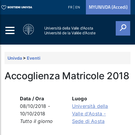
MYUNIVDA (Accedi)
FR
|
EN
Università della Valle d'Aosta
Université de la Vallée d'Aoste
Cerca
Univda
>
Eventi
Accoglienza Matricole 2018
Data / Ora
Luogo
08/10/2018 -
Università della
10/10/2018
Valle d'Aosta -
Tutto il giorno
Sede di Aosta