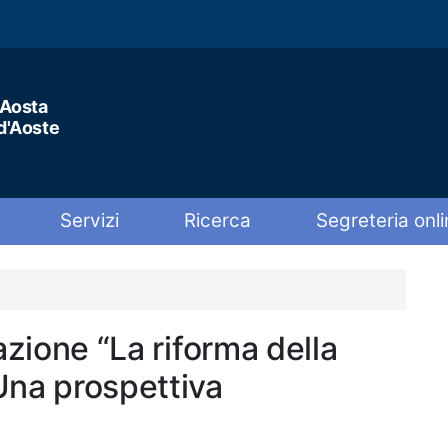
'Aosta
 d'Aoste
Servizi
Ricerca
Segreteria onli
azione “La riforma della
Una prospettiva