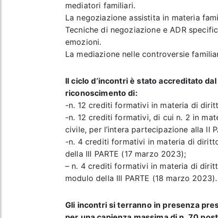
mediatori familiari.
La negoziazione assistita in materia fami
Tecniche di negoziazione e ADR specifich
emozioni.
La mediazione nelle controversie familiar
Il ciclo d’incontri è stato accreditato da
riconoscimento di:
-n. 12 crediti formativi in materia di diri
-n. 12 crediti formativi, di cui n. 2 in ma
civile, per l’intera partecipazione alla II
-n. 4 crediti formativi in materia di dir
della III PARTE (17 marzo 2023);
– n. 4 crediti formativi in materia di dir
modulo della III PARTE (18 marzo 2023).
Gli incontri si terranno in presenza pres
per una capienza massima di n. 70 post