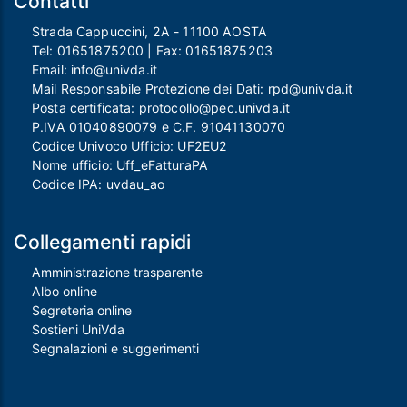
Contatti
Strada Cappuccini, 2A - 11100 AOSTA
Tel:
01651875200
| Fax:
01651875203
Email:
info@univda.it
Mail Responsabile Protezione dei Dati:
rpd@univda.it
Posta certificata:
protocollo@pec.univda.it
P.IVA 01040890079 e C.F. 91041130070
Codice Univoco Ufficio: UF2EU2
Nome ufficio: Uff_eFatturaPA
Codice IPA: uvdau_ao
Collegamenti rapidi
Amministrazione trasparente
Albo online
Segreteria online
Sostieni UniVda
Segnalazioni e suggerimenti