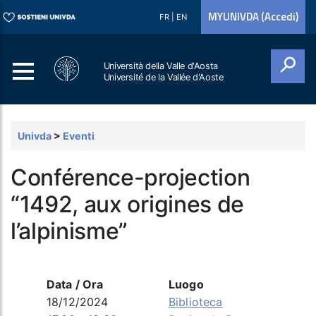
MYUNIVDA (Accedi)
FR
|
EN
Università della Valle d'Aosta
Université de la Vallée d'Aoste
Cerca
Univda
>
Eventi
Conférence-projection
“1492, aux origines de
l’alpinisme”
Data / Ora
Luogo
18/12/2024
Biblioteca