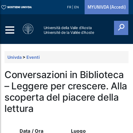
MYUNIVDA (Accedi)
FR
|
EN
Università della Valle d'Aosta
Université de la Vallée d'Aoste
Cerca
Univda
>
Eventi
Conversazioni in Biblioteca
– Leggere per crescere. Alla
scoperta del piacere della
lettura
Data / Ora
Luogo