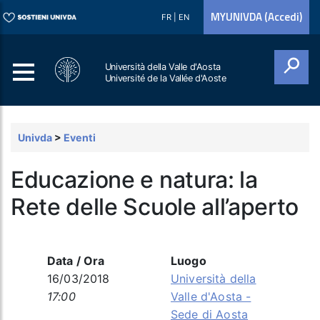
MYUNIVDA (Accedi)
FR
|
EN
Università della Valle d'Aosta
Université de la Vallée d'Aoste
Cerca
Univda
>
Eventi
Educazione e natura: la
Rete delle Scuole all’aperto
Data / Ora
Luogo
16/03/2018
Università della
17:00
Valle d'Aosta -
Sede di Aosta