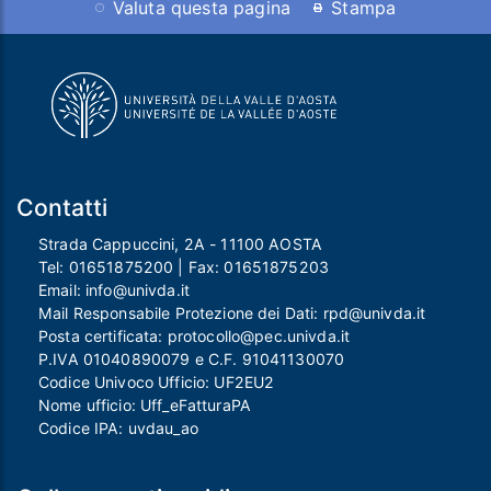
Valuta questa pagina
Stampa
Contatti
Strada Cappuccini, 2A - 11100 AOSTA
Tel:
01651875200
| Fax:
01651875203
Email:
info@univda.it
Mail Responsabile Protezione dei Dati:
rpd@univda.it
Posta certificata:
protocollo@pec.univda.it
P.IVA 01040890079 e C.F. 91041130070
Codice Univoco Ufficio: UF2EU2
Nome ufficio: Uff_eFatturaPA
Codice IPA: uvdau_ao