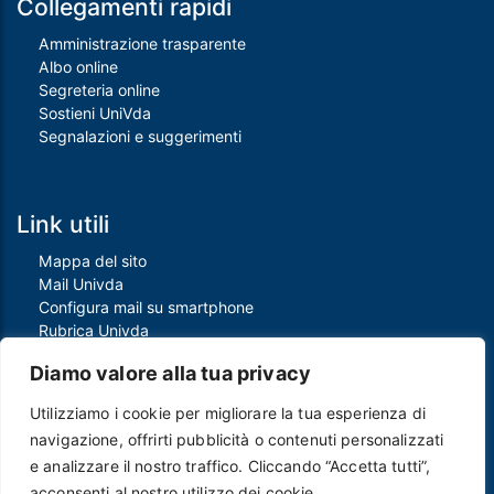
Collegamenti rapidi
Amministrazione trasparente
Albo online
Segreteria online
Sostieni UniVda
Segnalazioni e suggerimenti
Link utili
Mappa del sito
Mail Univda
Configura mail su smartphone
Rubrica Univda
Oggi all'Univda
Diamo valore alla tua privacy
Utilizziamo i cookie per migliorare la tua esperienza di
Piè di pagina
navigazione, offrirti pubblicità o contenuti personalizzati
Crediti
e analizzare il nostro traffico. Cliccando “Accetta tutti”,
Note legali
acconsenti al nostro utilizzo dei cookie.