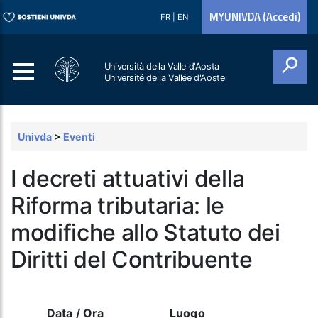
MYUNIVDA (Accedi)
FR
|
EN
Università della Valle d'Aosta
Université de la Vallée d'Aoste
Cerca
Univda
>
Eventi
I decreti attuativi della
Riforma tributaria: le
modifiche allo Statuto dei
Diritti del Contribuente
Data / Ora
Luogo