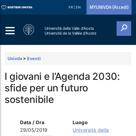
MYUNIVDA (Accedi)
FR
|
EN
Università della Valle d'Aosta
Université de la Vallée d'Aoste
Cerca
Univda
>
Eventi
I giovani e l’Agenda 2030:
sfide per un futuro
sostenibile
Data / Ora
Luogo
29/05/2019
Università della