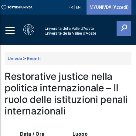
MYUNIVDA (Accedi)
FR
|
EN
Università della Valle d'Aosta
Université de la Vallée d'Aoste
Cerca
Univda
>
Eventi
Restorative justice nella
politica internazionale – Il
ruolo delle istituzioni penali
internazionali
Data / Ora
Luogo