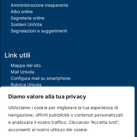
Amministrazione trasparente
Albo online
Segreteria online
Sostieni UniVda
Segnalazioni e suggerimenti
Link utili
Mappa del sito
Mail Univda
Configura mail su smartphone
Rubrica Univda
Oggi all'Univda
Diamo valore alla tua privacy
Utilizziamo i cookie per migliorare la tua esperienza di
Piè di pagina
navigazione, offrirti pubblicità o contenuti personalizzati
Crediti
e analizzare il nostro traffico. Cliccando “Accetta tutti”,
Note legali
acconsenti al nostro utilizzo dei cookie.
Contatti