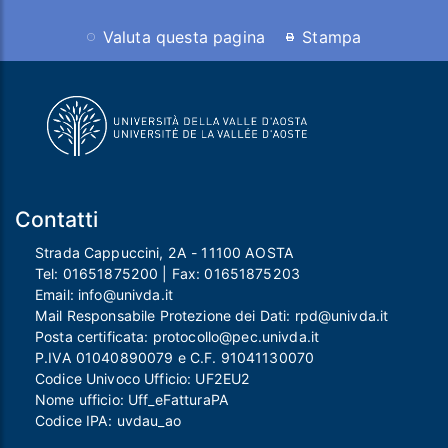
Valuta questa pagina
Stampa
Contatti
Strada Cappuccini, 2A - 11100 AOSTA
Tel:
01651875200
| Fax:
01651875203
Email:
info@univda.it
Mail Responsabile Protezione dei Dati:
rpd@univda.it
Posta certificata:
protocollo@pec.univda.it
P.IVA 01040890079 e C.F. 91041130070
Codice Univoco Ufficio: UF2EU2
Nome ufficio: Uff_eFatturaPA
Codice IPA: uvdau_ao