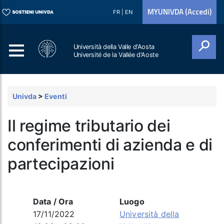
MYUNIVDA (Accedi)
FR
|
EN
Università della Valle d'Aosta
Université de la Vallée d'Aoste
Cerca
Univda
>
Eventi
Il regime tributario dei
conferimenti di azienda e di
partecipazioni
Data / Ora
Luogo
17/11/2022
Università della