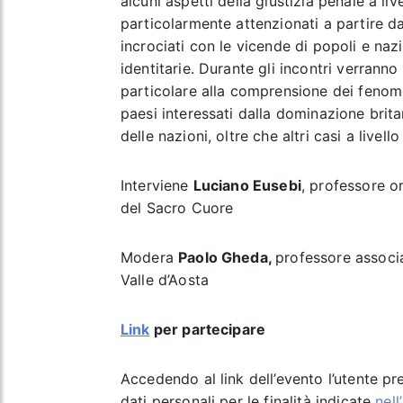
alcuni aspetti della giustizia penale a li
particolarmente attenzionati a partire da
incrociati con le vicende di popoli e nazi
identitarie. Durante gli incontri verranno o
particolare alla comprensione dei fenome
paesi interessati dalla dominazione bri
delle nazioni, oltre che altri casi a livel
Interviene
Luciano Eusebi
, professore or
del Sacro Cuore
Modera
Paolo Gheda,
professore associa
Valle d’Aosta
Link
per partecipare
Accedendo al link dell’evento l’utente pr
dati personali per le finalità indicate
nell