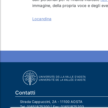
immagine, della propria voce e degli event
Locandina
Contatti
Strada Cappuccini, 2A - 11100 AOSTA
Tel:
01651875200
| Fax:
01651875203