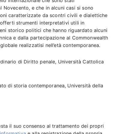
vello internazionale che sono stati
l Novecento, e che in alcuni casi si sono
oni caratterizzate da scontri civili e dialettiche
fferti strumenti interpretativi utili in
ni storico politici che hanno riguardato alcuni
tannica e dalla partecipazione al Commonwealth
lo globale realizzatisi nell’età contemporanea.
dinario di Diritto penale, Università Cattolica
to di storia contemporanea, Università della
esta il suo consenso al trattamento dei propri
’informativa
e alla registrazione della propria