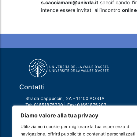
s.cacciamani@univda.it
specificando l’in
intende essere invitati all’incontro
online
Contatti
Strada Cappuccini, 2A - 11100 AOSTA
Tel:
01651875200
| Fax:
01651875203
Email:
info@univda.it
Diamo valore alla tua privacy
Mail Responsabile Protezione dei Dati:
rpd@univda.it
Utilizziamo i cookie per migliorare la tua esperienza di
Posta certificata:
protocollo@pec.univda.it
navigazione, offrirti pubblicità o contenuti personalizzati
P.IVA 01040890079 e C.F. 91041130070