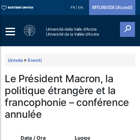
MYUNIVDA (Accedi)
FR
|
EN
Università della Valle d'Aosta
Université de la Vallée d'Aoste
Cerca
Univda
>
Eventi
Le Président Macron, la
politique étrangère et la
francophonie – conférence
annulée
Data / Ora
Luogo