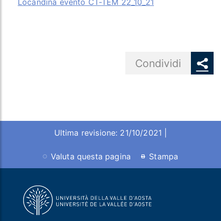
Locandina evento CT-TEM 22_10_21
Share button
Condividi
Ultima revisione: 21/10/2021 |
Valuta questa pagina
Stampa