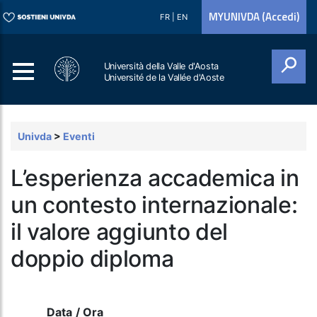
MYUNIVDA (Accedi)
FR
|
EN
Università della Valle d'Aosta
Université de la Vallée d'Aoste
Cerca
Univda
>
Eventi
L’esperienza accademica in
un contesto internazionale:
il valore aggiunto del
doppio diploma
Data / Ora