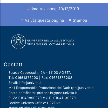
Ultima revisione: 10/12/2019 |
Valuta questa pagina
Stampa
Contatti
Strada Cappuccini, 2A - 11100 AOSTA
Tel:
01651875200
| Fax:
01651875203
Email:
info@univda.it
Mail Responsabile Protezione dei Dati:
rpd@univda.it
Posta certificata:
protocollo@pec.univda.it
P.IVA 01040890079 e C.F. 91041130070
Codice Univoco Ufficio: UF2EU2
Nome ufficio: Uff_eFatturaPA