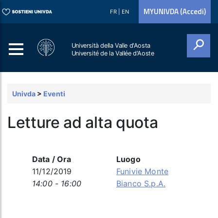
MYUNIVDA (Accedi)
FR
|
EN
Università della Valle d'Aosta
Université de la Vallée d'Aoste
Cerca
Univda
>
Eventi
Letture ad alta quota
Data / Ora
Luogo
11/12/2019
Funivie Monte
14:00 - 16:00
Bianco S.p.A.