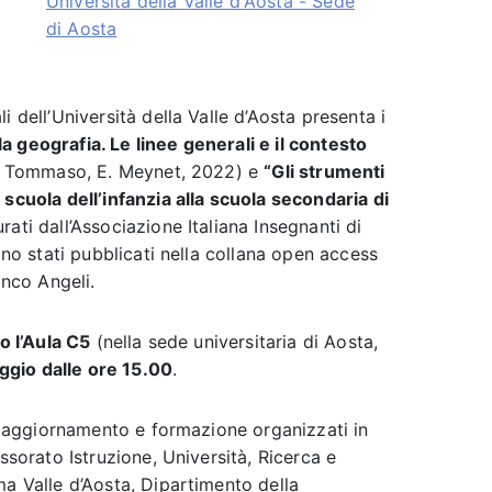
Università della Valle d'Aosta - Sede
di Aosta
 dell’Università della Valle d’Aosta presenta i
a geografia. Le linee generali e il contesto
 Di Tommaso, E. Meynet, 2022) e
“Gli strumenti
 scuola dell’infanzia alla scuola secondaria di
rati dall’Associazione Italiana Insegnanti di
ono stati pubblicati nella collana open access
anco Angeli.
o l’Aula C5
(nella sede universitaria di Aosta,
gio dalle ore 15.00
.
di aggiornamento e formazione organizzati in
ssorato Istruzione, Università, Ricerca e
ma Valle d’Aosta, Dipartimento della