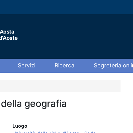
'Aosta
 d'Aoste
Servizi
Ricerca
Segreteria onli
della geografia
Luogo