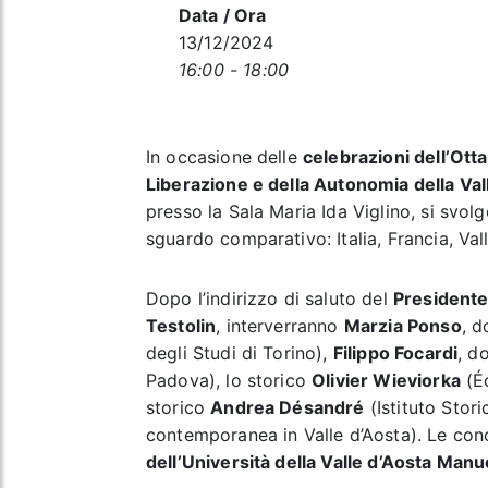
Data / Ora
13/12/2024
16:00 - 18:00
In occasione delle
celebrazioni dell’Ott
Liberazione e della Autonomia della Val
presso la Sala Maria Ida Viglino, si svo
sguardo comparativo: Italia, Francia, Vall
Dopo l’indirizzo di saluto del
Presidente
Testolin
, interverranno
Marzia Ponso
, d
degli Studi di Torino),
Filippo Focardi
, d
Padova), lo storico
Olivier Wieviorka
(Éc
storico
Andrea Désandré
(Istituto Stori
contemporanea in Valle d’Aosta). Le conc
dell’Università della Valle d’Aosta Manu