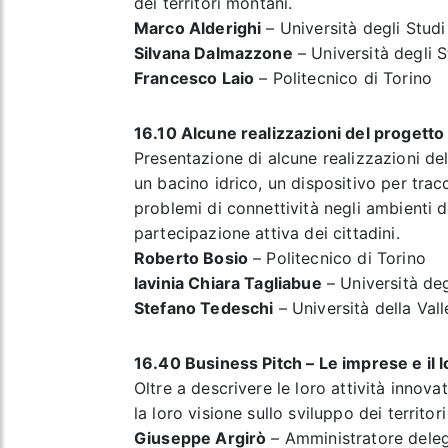
dei territori montani.
Marco Alderighi
– Università degli Studi
Silvana Dalmazzone
– Università degli S
Francesco Laio
– Politecnico di Torino
16.10 Alcune realizzazioni del proget
Presentazione di alcune realizzazioni del
un bacino idrico, un dispositivo per tracc
problemi di connettività negli ambienti do
partecipazione attiva dei cittadini.
Roberto Bosio
– Politecnico di Torino
lavinia Chiara Tagliabue
– Università deg
Stefano Tedeschi
– Università della Vall
16.40
Business Pitch – Le imprese e il l
Oltre a descrivere le loro attività innova
la loro visione sullo sviluppo dei territor
Giuseppe Argirò
– Amministratore dele