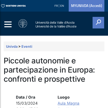
MYUNIVDA (Accedi)
FR
|
EN
Università della Valle d'Aosta
Université de la Vallée d'Aoste
Cerca
Univda
>
Eventi
Piccole autonomie e
partecipazione in Europa:
confronti e prospettive
Data / Ora
Luogo
15/03/2024
Aula Magna