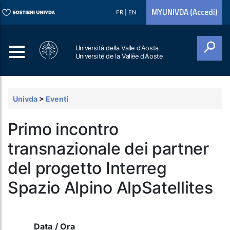
MYUNIVDA (Accedi)
FR
|
EN
Università della Valle d'Aosta
Université de la Vallée d'Aoste
Cerca
Univda
>
Eventi
Primo incontro
transnazionale dei partner
del progetto Interreg
Spazio Alpino AlpSatellites
Data / Ora