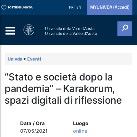
MYUNIVDA (Accedi)
FR
|
EN
Università della Valle d'Aosta
Université de la Vallée d'Aoste
Cerca
Univda
>
Eventi
“Stato e società dopo la
pandemia” – Karakorum,
spazi digitali di riflessione
Data / Ora
Luogo
07/05/2021
online