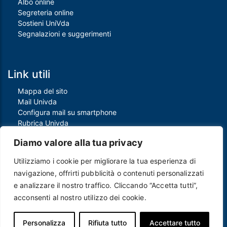
Albo online
Segreteria online
Sostieni UniVda
Segnalazioni e suggerimenti
Link utili
Mappa del sito
Mail Univda
Configura mail su smartphone
Rubrica Univda
Oggi all'Univda
Diamo valore alla tua privacy
Utilizziamo i cookie per migliorare la tua esperienza di
Piè di pagina
navigazione, offrirti pubblicità o contenuti personalizzati
Crediti
e analizzare il nostro traffico. Cliccando “Accetta tutti”,
Note legali
acconsenti al nostro utilizzo dei cookie.
Contatti
Privacy e Cookie policy
Protezione dei dati personali
Personalizza
Rifiuta tutto
Accettare tutto