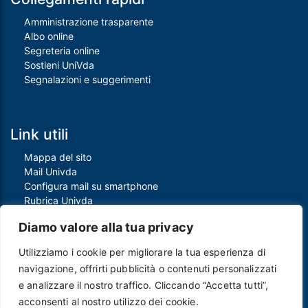
Amministrazione trasparente
Albo online
Segreteria online
Sostieni UniVda
Segnalazioni e suggerimenti
Link utili
Mappa del sito
Mail Univda
Configura mail su smartphone
Rubrica Univda
Oggi all'Univda
Diamo valore alla tua privacy
Utilizziamo i cookie per migliorare la tua esperienza di
Piè di pagina
navigazione, offrirti pubblicità o contenuti personalizzati
Crediti
e analizzare il nostro traffico. Cliccando “Accetta tutti”,
Note legali
acconsenti al nostro utilizzo dei cookie.
Contatti