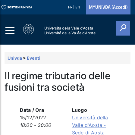
MYUNIVDA (Accedi)
FR
|
EN
Università della Valle d'Aosta
Université de la Vallée d'Aoste
Cerca
Univda
>
Eventi
Il regime tributario delle
fusioni tra società
Data / Ora
Luogo
15/12/2022
Università della
18:00 - 20:00
Valle d'Aosta -
Sede di Aosta