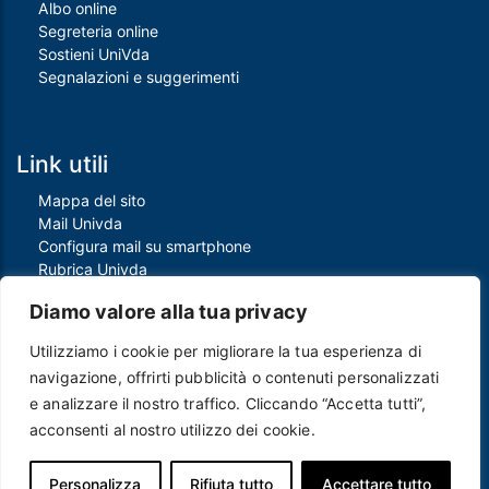
Albo online
Segreteria online
Sostieni UniVda
Segnalazioni e suggerimenti
Link utili
Mappa del sito
Mail Univda
Configura mail su smartphone
Rubrica Univda
Oggi all'Univda
Diamo valore alla tua privacy
Utilizziamo i cookie per migliorare la tua esperienza di
Piè di pagina
navigazione, offrirti pubblicità o contenuti personalizzati
Crediti
e analizzare il nostro traffico. Cliccando “Accetta tutti”,
Note legali
acconsenti al nostro utilizzo dei cookie.
Contatti
Privacy e Cookie policy
Protezione dei dati personali
Personalizza
Rifiuta tutto
Accettare tutto