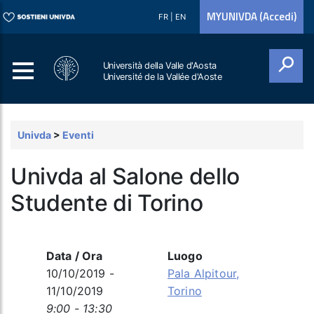
MYUNIVDA (Accedi)
FR
|
EN
Università della Valle d'Aosta
Université de la Vallée d'Aoste
Cerca
Univda
>
Eventi
Univda al Salone dello
Studente di Torino
Data / Ora
Luogo
10/10/2019 -
Pala Alpitour,
11/10/2019
Torino
9:00 - 13:30