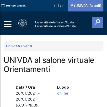
MYUNIVDA (Accedi)
FR
|
EN
Università della Valle d'Aosta
Université de la Vallée d'Aoste
Cerca
Univda
>
Eventi
UNIVDA al salone virtuale
Orientamenti
Data / Ora
Luogo
26/01/2021 -
online
28/01/2021
9:00 - 18:00