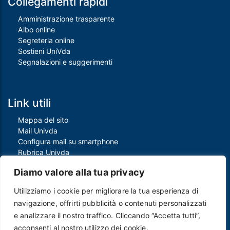
Collegamenti rapidi
Amministrazione trasparente
Albo online
Segreteria online
Sostieni UniVda
Segnalazioni e suggerimenti
Link utili
Mappa del sito
Mail Univda
Configura mail su smartphone
Rubrica Univda
Oggi all'Univda
Diamo valore alla tua privacy
Utilizziamo i cookie per migliorare la tua esperienza di
Piè di pagina
navigazione, offrirti pubblicità o contenuti personalizzati
Crediti
e analizzare il nostro traffico. Cliccando “Accetta tutti”,
Note legali
acconsenti al nostro utilizzo dei cookie.