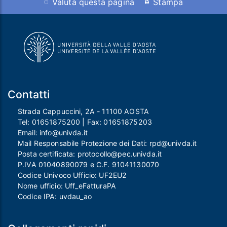
Valuta questa pagina
Stampa
Contatti
Strada Cappuccini, 2A - 11100 AOSTA
Tel:
01651875200
| Fax:
01651875203
Email:
info@univda.it
Mail Responsabile Protezione dei Dati:
rpd@univda.it
Posta certificata:
protocollo@pec.univda.it
P.IVA 01040890079 e C.F. 91041130070
Codice Univoco Ufficio: UF2EU2
Nome ufficio: Uff_eFatturaPA
Codice IPA: uvdau_ao