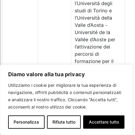
l’Università degli
studi di Torino e
l’Università della
Valle d’Aosta -
Université de la
Vallée d’Aoste per
l’attivazione dei
percorsi di
formazione per il
conseguimento
Diamo valore alla tua privacy
della
specializzazione
Utilizziamo i cookie per migliorare la tua esperienza di
per il sostegno
navigazione, offrirti pubblicità o contenuti personalizzati
didattico agli alunni
e analizzare il nostro traffico. Cliccando “Accetta tutti”,
con disabilità per
acconsenti al nostro utilizzo dei cookie.
l’a.a. 2023/2024 - IX
ciclo - in Piemonte
Personalizza
Rifiuta tutto
Accettare tutto
e Valle d’Aosta.