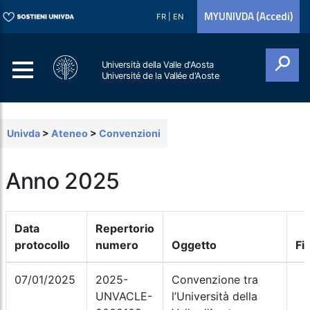
MYUNIVDA (Accedi)
FR
|
EN
Università della Valle d'Aosta
Université de la Vallée d'Aoste
Cerca
Univda
>
Ateneo
>
Convenzioni
Anno 2025
Data
Repertorio
protocollo
numero
Oggetto
Fil
07/01/2025
2025-
Convenzione tra
UNVACLE-
l’Università della