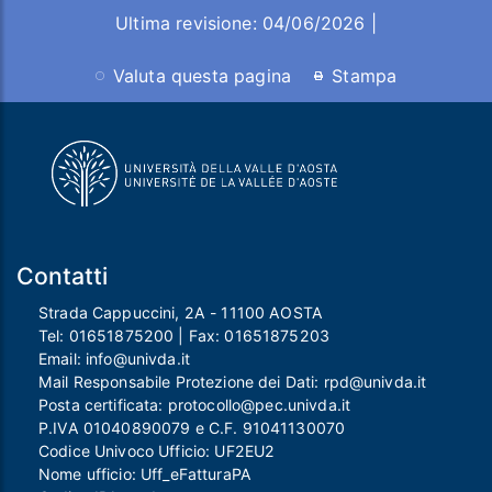
Ultima revisione: 04/06/2026 |
Valuta questa pagina
Stampa
Contatti
Strada Cappuccini, 2A - 11100 AOSTA
Tel:
01651875200
| Fax:
01651875203
Email:
info@univda.it
Mail Responsabile Protezione dei Dati:
rpd@univda.it
Posta certificata:
protocollo@pec.univda.it
P.IVA 01040890079 e C.F. 91041130070
Codice Univoco Ufficio: UF2EU2
Nome ufficio: Uff_eFatturaPA