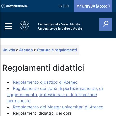
MYUNIVDA (Accedi)
FR
|
EN
Università della Valle d'Aosta
Université de la Vallée d'Aoste
Cerca
Univda
>
Ateneo
>
Statuto e regolamenti
Regolamenti didattici
Regolamento didattico di Ateneo
Regolamento dei corsi di perfezionamento, di
aggiornamento professionale e di formazione
permanente
Regolamento dei Master universitari di Ateneo
Regolamenti didattici dei corsi