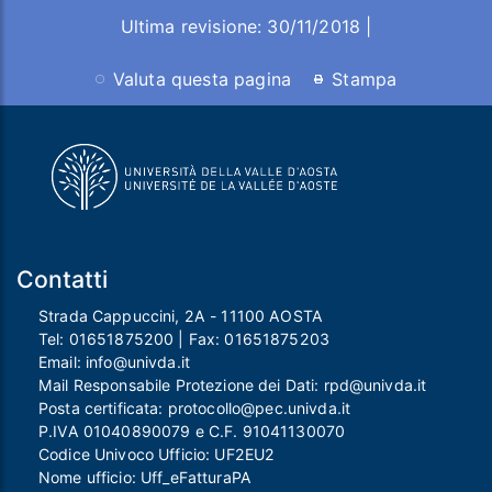
Ultima revisione: 30/11/2018 |
Valuta questa pagina
Stampa
Contatti
Strada Cappuccini, 2A - 11100 AOSTA
Tel:
01651875200
| Fax:
01651875203
Email:
info@univda.it
Mail Responsabile Protezione dei Dati:
rpd@univda.it
Posta certificata:
protocollo@pec.univda.it
P.IVA 01040890079 e C.F. 91041130070
Codice Univoco Ufficio: UF2EU2
Nome ufficio: Uff_eFatturaPA