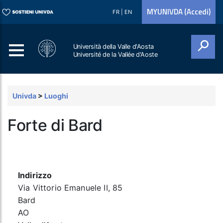
MYUNIVDA (Accedi)
FR
|
EN
Università della Valle d'Aosta
Université de la Vallée d'Aoste
Cerca
Univda
>
Luoghi
Forte di Bard
Indirizzo
Via Vittorio Emanuele II, 85
Bard
AO