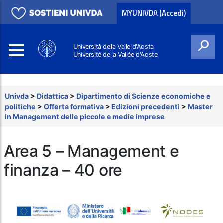
MYUNIVDA (Accedi)
Università della Valle d'Aosta
Université de la Vallée d'Aoste
Cerca
Univda
>
Didattica
>
Dipartimento di Scienze economiche e
politiche
>
Offerta formativa
>
Edizioni precedenti
>
Master
in Management delle piccole e medie imprese
Area 5 – Management e
finanza – 40 ore