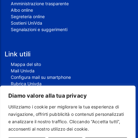
Amministrazione trasparente
Albo online
Segreteria online
Sostieni UniVda
Segnalazioni e suggerimenti
Link utili
Mappa del sito
Mail Univda
Configura mail su smartphone
Rubrica Univda
Oggi all'Univda
Diamo valore alla tua privacy
Utilizziamo i cookie per migliorare la tua esperienza di
Piè di pagina
navigazione, offrirti pubblicità o contenuti personalizzati
Crediti
e analizzare il nostro traffico. Cliccando “Accetta tutti”,
Note legali
acconsenti al nostro utilizzo dei cookie.
Contatti
Privacy e Cookie policy