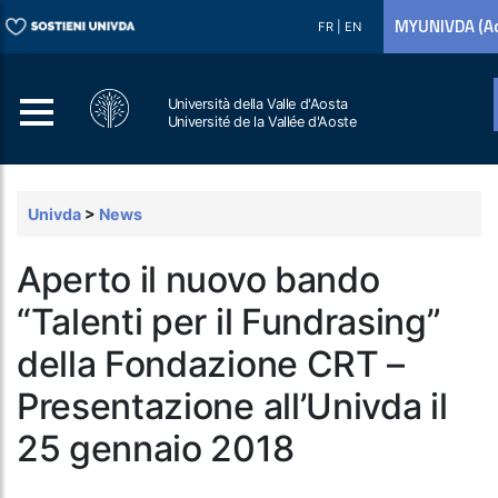
MYUNIVDA (Ac
FR
|
EN
Università della Valle d'Aosta
Université de la Vallée d'Aoste
Cerca
Univda
>
News
Aperto il nuovo bando
“Talenti per il Fundrasing”
della Fondazione CRT –
Presentazione all’Univda il
25 gennaio 2018