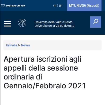
MYUNIVDA (Accedi)
FR
|
EN
Università della Valle d'Aosta
Université de la Vallée d'Aoste
Cerca
Univda
>
News
Apertura iscrizioni agli
appelli della sessione
ordinaria di
Gennaio/Febbraio 2021