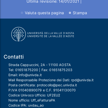
Ultima revisione: 14/01/2021 |
Valuta questa pagina
Stampa
Contatti
Strada Cappuccini, 2A - 11100 AOSTA
Tel:
01651875200
| Fax:
01651875203
Email:
info@univda.it
Mail Responsabile Protezione dei Dati:
rpd@univda.it
Posta certificata:
protocollo@pec.univda.it
P.IVA 01040890079 e C.F. 91041130070
Codice Univoco Ufficio: UF2EU2
Nome ufficio: Uff_eFatturaPA
Codice IPA: uvdau_ao