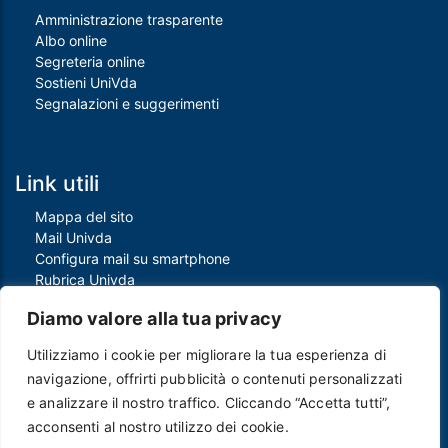
Amministrazione trasparente
Albo online
Segreteria online
Sostieni UniVda
Segnalazioni e suggerimenti
Link utili
Mappa del sito
Mail Univda
Configura mail su smartphone
Rubrica Univda
Oggi all'Univda
Diamo valore alla tua privacy
Utilizziamo i cookie per migliorare la tua esperienza di
Piè di pagina
navigazione, offrirti pubblicità o contenuti personalizzati
Crediti
e analizzare il nostro traffico. Cliccando “Accetta tutti”,
Note legali
acconsenti al nostro utilizzo dei cookie.
Contatti