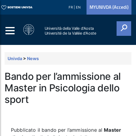
MYUNIVDA (Accedi)
FR
|
EN
Università della Valle d'Aosta
Université de la Vallée d'Aoste
Cerca
Univda
>
News
Bando per l’ammissione al
Master in Psicologia dello
sport
Pubblicato il bando per l’ammissione al
Master