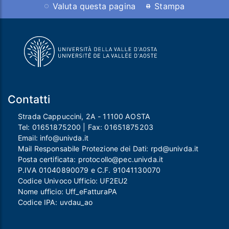
Valuta questa pagina
Stampa
Contatti
Strada Cappuccini, 2A - 11100 AOSTA
Tel:
01651875200
| Fax:
01651875203
Email:
info@univda.it
Mail Responsabile Protezione dei Dati:
rpd@univda.it
Posta certificata:
protocollo@pec.univda.it
P.IVA 01040890079 e C.F. 91041130070
Codice Univoco Ufficio: UF2EU2
Nome ufficio: Uff_eFatturaPA
Codice IPA: uvdau_ao