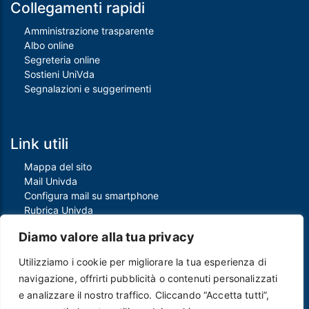
Collegamenti rapidi
Amministrazione trasparente
Albo online
Segreteria online
Sostieni UniVda
Segnalazioni e suggerimenti
Link utili
Mappa del sito
Mail Univda
Configura mail su smartphone
Rubrica Univda
Oggi all'Univda
Diamo valore alla tua privacy
Utilizziamo i cookie per migliorare la tua esperienza di
Piè di pagina
navigazione, offrirti pubblicità o contenuti personalizzati
Crediti
e analizzare il nostro traffico. Cliccando “Accetta tutti”,
Note legali