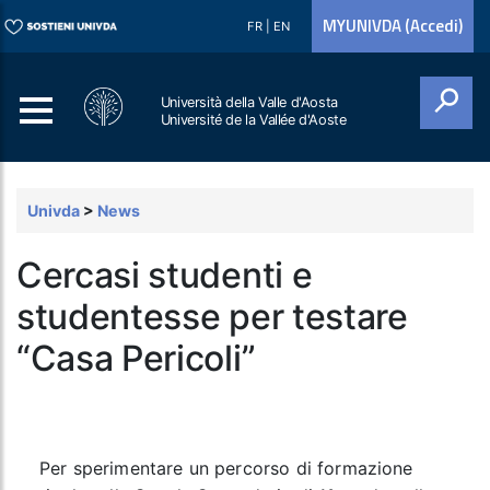
MYUNIVDA (Accedi)
FR
|
EN
Università della Valle d'Aosta
Université de la Vallée d'Aoste
Cerca
Univda
>
News
Cercasi studenti e
studentesse per testare
“Casa Pericoli”
Per sperimentare un percorso di formazione