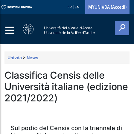
MYUNIVDA (Accedi)
FR
|
EN
Università della Valle d'Aosta
Université de la Vallée d'Aoste
Cerca
Univda
>
News
Classifica Censis delle
Università italiane (edizione
2021/2022)
Sul podio del Censis con la triennale di