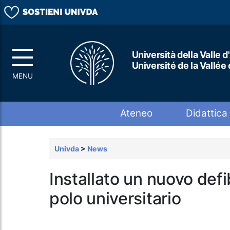
Università della Valle d
Université de la Vallée
Top menu
Ateneo
Didattica
Univda
>
News
Installato un nuovo defi
polo universitario