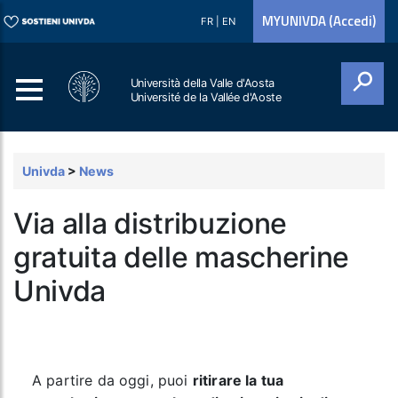
MYUNIVDA (Accedi)
FR
|
EN
Università della Valle d'Aosta
Université de la Vallée d'Aoste
Cerca
Univda
>
News
Via alla distribuzione
gratuita delle mascherine
Univda
A partire da oggi, puoi
ritirare la tua