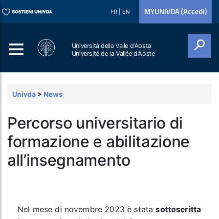
MYUNIVDA (Accedi)
FR
|
EN
Università della Valle d'Aosta
Université de la Vallée d'Aoste
Cerca
Univda
>
News
Percorso universitario di
formazione e abilitazione
all’insegnamento
Nel mese di novembre 2023 è stata
sottoscritta