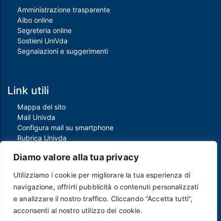
Amministrazione trasparente
Albo online
Segreteria online
Sostieni UniVda
Segnalazioni e suggerimenti
Link utili
Mappa del sito
Mail Univda
Configura mail su smartphone
Rubrica Univda
Oggi all'Univda
Diamo valore alla tua privacy
Utilizziamo i cookie per migliorare la tua esperienza di
Piè di pagina
navigazione, offrirti pubblicità o contenuti personalizzati
Crediti
e analizzare il nostro traffico. Cliccando “Accetta tutti”,
Note legali
acconsenti al nostro utilizzo dei cookie.
Contatti