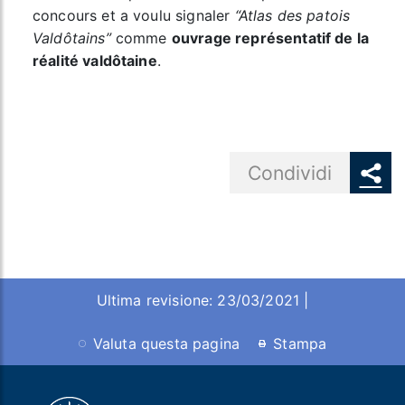
concours et a voulu signaler
“Atlas des patois
Valdôtains”
comme
ouvrage représentatif de la
réalité valdôtaine
.
Share button
Condividi
Ultima revisione: 23/03/2021 |
Valuta questa pagina
Stampa