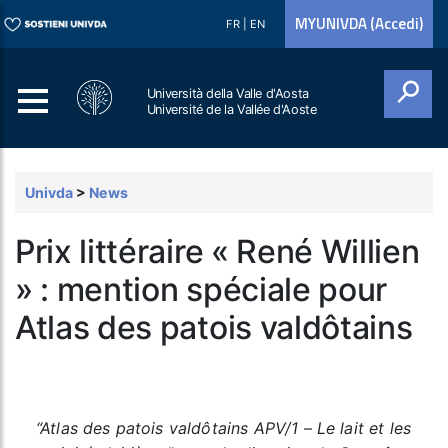
MYUNIVDA (Accedi)
FR
|
EN
Università della Valle d'Aosta
Université de la Vallée d'Aoste
Cerca
Univda
>
News
Prix littéraire « René Willien
» : mention spéciale pour
Atlas des patois valdôtains
“Atlas des patois valdôtains APV/1 – Le lait et les