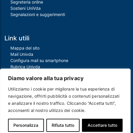
Segreteria online
Sostieni UniVda
Segnalazioni e suggerimenti
Link utili
Mappa del sito
Mail Univda
Configura mail su smartphone
Rubrica Univda
Oggi all'Univda
Diamo valore alla tua privacy
Utilizziamo i cookie per migliorare la tua esperienza di
Piè di pagina
navigazione, offrirti pubblicità o contenuti personalizzati
Crediti
e analizzare il nostro traffico. Cliccando “Accetta tutti”,
Note legali
acconsenti al nostro utilizzo dei cookie.
Contatti
Privacy e Cookie policy
Protezione dei dati personali
Personalizza
Rifiuta tutto
Accettare tutto